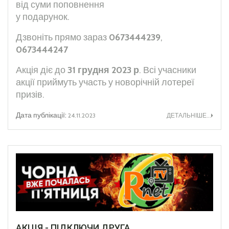
від суми поповнення
у подарунок.
Дзвоніть прямо зараз
0673444239
,
0673444247
Акція діє до
31 грудня 2023 р
. Всі учасники
акції приймуть участь у новорічній лотереї
призів.
Дата публікації:
24.11.2023
ДЕТАЛЬНІШЕ...
АКЦІЯ - ПІДКЛЮЧИ ДРУГА