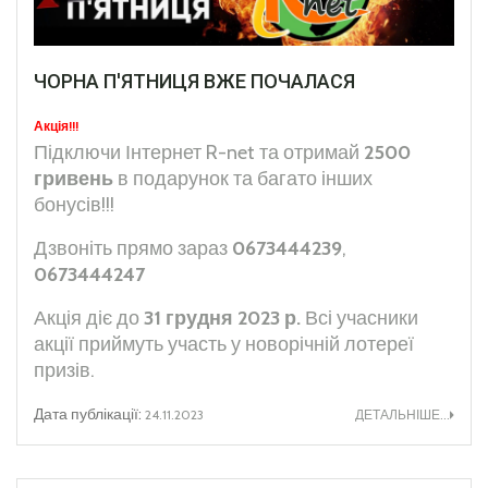
ЧОРНА П'ЯТНИЦЯ ВЖЕ ПОЧАЛАСЯ
Акція!!!
Підключи Інтернет R-net та отримай
2500
гривень
в подарунок та багато інших
бонусів!!!
Дзвоніть прямо зараз
0673444239
,
0673444247
Акція діє до
31 грудня 2023 р.
Всі учасники
акції приймуть участь у новорічній лотереї
призів.
Дата публікації:
24.11.2023
ДЕТАЛЬНІШЕ...